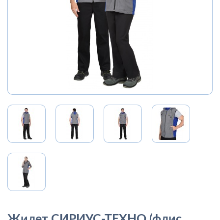
Жилет СИРИУС-ТЕХНО (флис