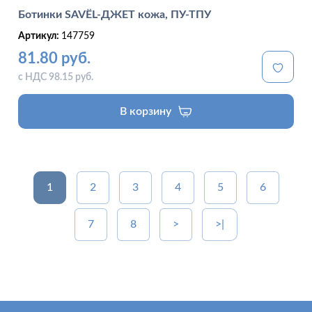
Ботинки SAVЁL-ДЖЕТ кожа, ПУ-ТПУ
Артикул:
147759
81.80 руб.
с НДС 98.15 руб.
В корзину
1
2
3
4
5
6
7
8
>
>|