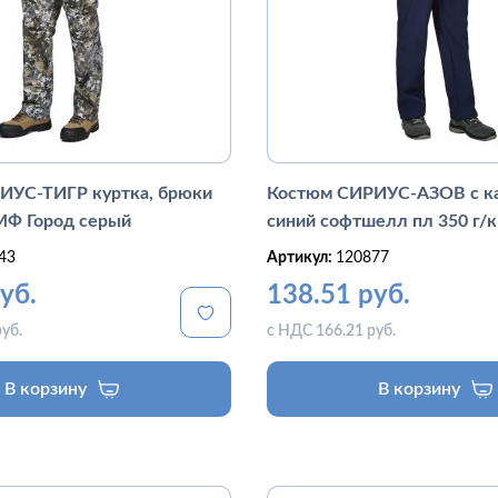
ИУС-ТИГР куртка, брюки
Костюм СИРИУС-АЗОВ с 
КМФ Город серый
синий софтшелл пл 350 г/к
43
Артикул:
120877
уб.
138.51 руб.
уб.
с НДС 166.21 руб.
В корзину
В корзину