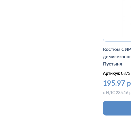
Костюм СИ
демисезонны
Пустыня
Артикул:
0373
195.97 р
с НДС 235.16 р