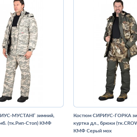
ИУС-МУСТАНГ зимний,
Костюм СИРИУС-ГОРКА зи
мб. (тк.Рип-Стоп) КМФ
куртка дл., брюки (тк.CRO
КМФ Серый мох