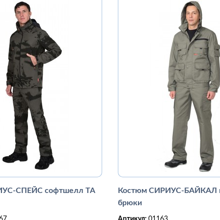
ИУС-СПЕЙС софтшелл ТА
Костюм СИРИУС-БАЙКАЛ к
брюки
67
Артикул:
01163