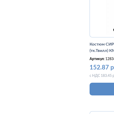
Костюм СИР
(тк.Твилл) 
Артикул:
1283
152.87 р
с НДС 183.45 р