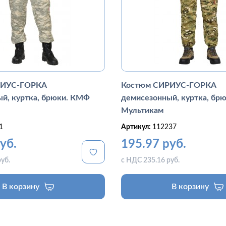
РИУС-ГОРКА
Костюм СИРИУС-ГОРКА
й, куртка, брюки. КМФ
демисезонный, куртка, б
Мультикам
1
Артикул:
112237
уб.
195.97 руб.
уб.
с НДС 235.16 руб.
В корзину
В корзину