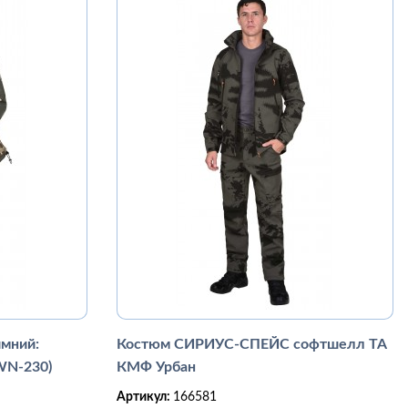
мний:
Костюм СИРИУС-СПЕЙС софтшелл ТА
WN-230)
КМФ Урбан
Артикул:
166581