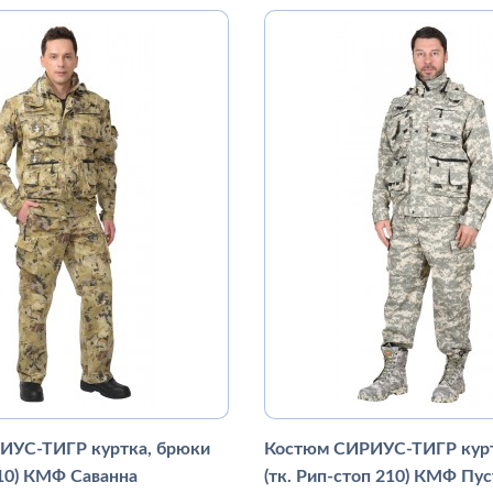
ИУС-ТИГР куртка, брюки
Костюм СИРИУС-ТИГР курт
210) КМФ Саванна
(тк. Рип-стоп 210) КМФ Пу