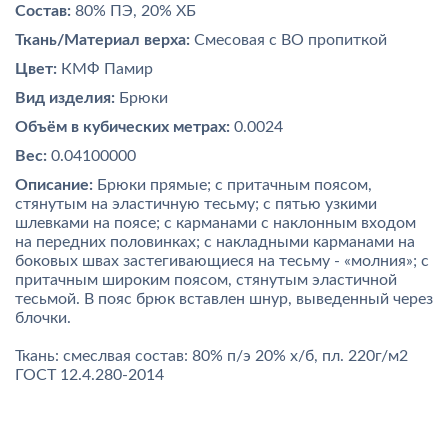
Состав:
80% ПЭ, 20% ХБ
Ткань/Материал верха:
Смесовая с ВО пропиткой
Цвет:
КМФ Памир
Вид изделия:
Брюки
Объём в кубических метрах:
0.0024
Вес:
0.04100000
Описание:
Брюки прямые; с притачным поясом,
стянутым на эластичную тесьму; с пятью узкими
шлевками на поясе; с карманами с наклонным входом
на передних половинках; с накладными карманами на
боковых швах застегивающиеся на тесьму - «молния»; с
притачным широким поясом, стянутым эластичной
тесьмой. В пояс брюк вставлен шнур, выведенный через
блочки.
Ткань: смеслвая состав: 80% п/э 20% х/б, пл. 220г/м2
ГОСТ 12.4.280-2014