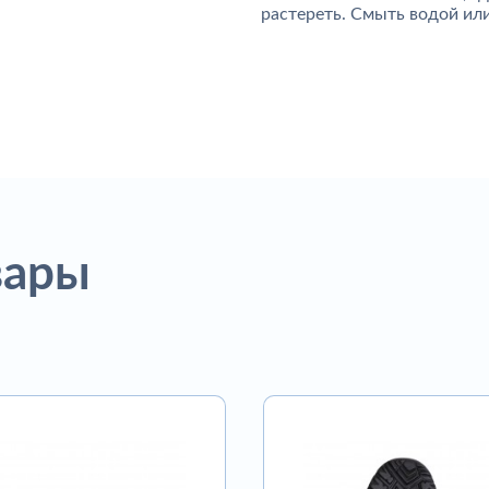
растереть. Смыть водой ил
вары