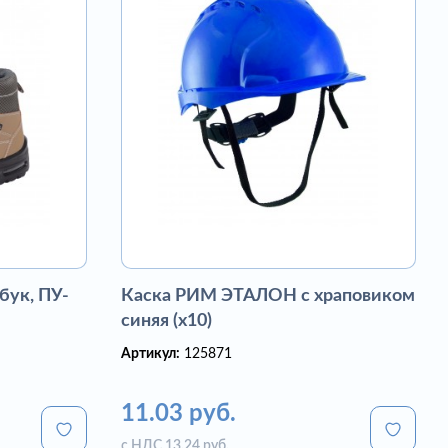
бук, ПУ-
Каска РИМ ЭТАЛОН с храповиком
синяя (х10)
Артикул:
125871
11.03 руб.
с НДС 13.24 руб.