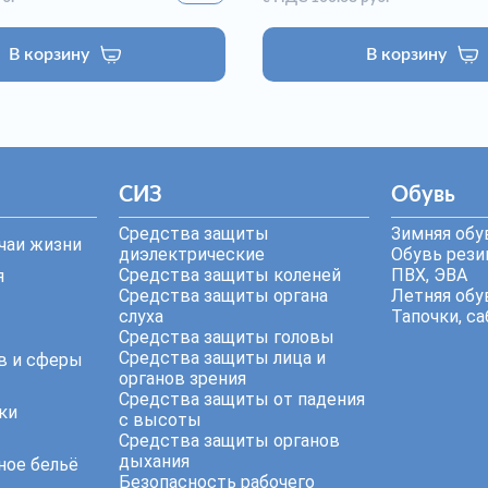
В корзину
В корзину
СИЗ
Обувь
Средства защиты
Зимняя обу
чаи жизни
диэлектрические
Обувь резин
Средства защиты коленей
ПВХ, ЭВА
я
Средства защиты органа
Летняя обу
слуха
Тапочки, са
Средства защиты головы
Средства защиты лица и
в и сферы
органов зрения
Средства защиты от падения
ки
с высоты
Средства защиты органов
дыхания
ное бельё
Безопасность рабочего