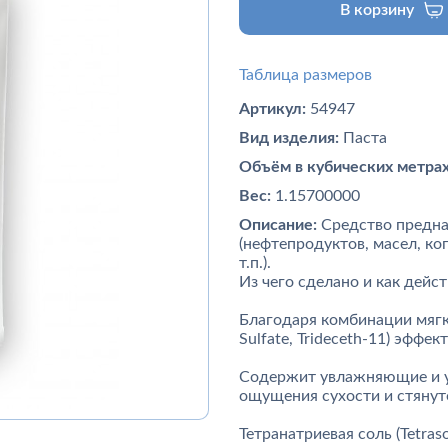
В корзину
Таблица размеров
Артикул:
54947
Вид изделия:
Паста
Объём в кубических метрах
Вес:
1.15700000
Описание:
Средство предна
(нефтепродуктов, масел, ко
т.п.).
Из чего сделано и как дей
Благодаря комбинации мягк
Sulfate, Trideceth-11) эффе
Содержит увлажняющие и у
ощущения сухости и стянут
Тетранатриевая соль (Tetra