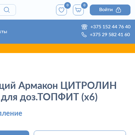
0
0
Войти
+375 152 44 76 40
кты
+375 29 582 41 60
ющий Армакон ЦИТРОЛИН
 для доз.ТОПФИТ (х6)
пление