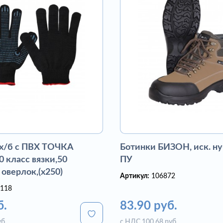
 х/б с ПВХ ТОЧКА
Ботинки БИЗОН, иск. ну
 класс вязки,50
ПУ
 оверлок,(х250)
Артикул:
106872
118
б.
83.90 руб.
б.
с НДС 100.68 руб.