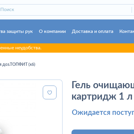
ва защиты рук
О компании
Доставка и оплата
Конта
удобства.
 доз.ТОПФИТ (х6)
Гель очища
картридж 1 л
Ожидается посту