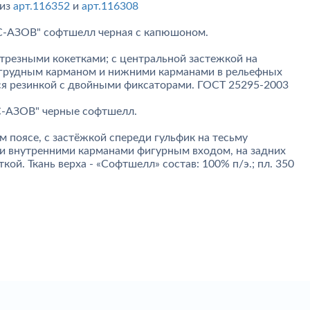
 из
арт.116352
и
арт.116308
С-АЗОВ" софтшелл черная с капюшоном.
отрезными кокетками; с центральной застежкой на
агрудным карманом и нижними карманами в рельефных
тся резинкой с двойными фиксаторами. ГОСТ 25295-2003
-АЗОВ" черные софтшелл.
 поясе, с застёжкой спереди гульфик на тесьму
и внутренними карманами фигурным входом, на задних
кой. Ткань верха - «Софтшелл» состав: 100% п/э.; пл. 350