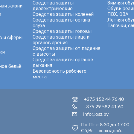
Средства защиты
Зимняя обу
чаи жизни
диэлектрические
Обувь резин
Средства защиты коленей
ПВХ, ЭВА
я
Средства защиты органа
Летняя обу
слуха
Тапочки, са
Средства защиты головы
Средства защиты лица и
в и сферы
органов зрения
Средства защиты от падения
ки
с высоты
Средства защиты органов
дыхания
ное бельё
Безопасность рабочего
места
+375 152 44 76 40
+375 29 582 41 60
info@osz.by
Пн-Пт с 8:30 до 17:00
Сб,Вс – выходной.