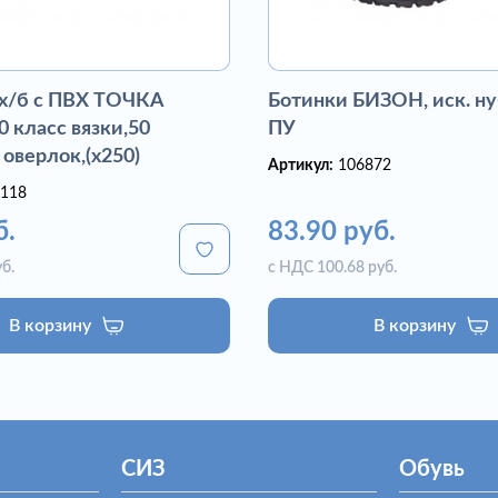
 х/б с ПВХ ТОЧКА
Ботинки БИЗОН, иск. ну
 класс вязки,50
ПУ
 оверлок,(х250)
Артикул:
106872
118
б.
83.90 руб.
б.
с НДС 100.68 руб.
В корзину
В корзину
СИЗ
Обувь