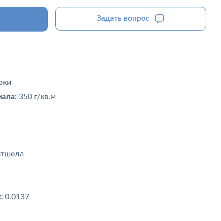
Задать вопрос
юки
ала:
350 г/кв.м
тшелл
:
0.0137