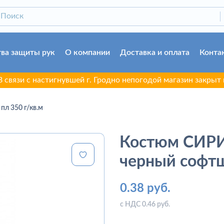
ва защиты рук
О компании
Доставка и оплата
Конта
с настигнувшей г. Гродно непогодой магазин закрыт на ремо
л 350 г/кв.м
Костюм СИР
черный софтш
0.38 руб.
с НДС 0.46 руб.