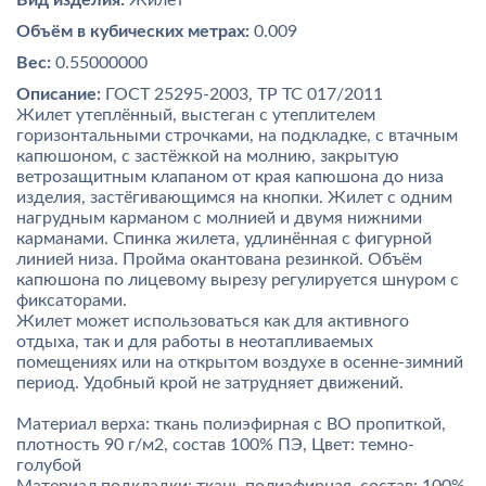
Вид изделия:
Жилет
Объём в кубических метрах:
0.009
Вес:
0.55000000
Описание:
ГОСТ 25295-2003, ТР ТС 017/2011
Жилет утеплённый, выстеган с утеплителем
горизонтальными строчками, на подкладке, с втачным
капюшоном, с застёжкой на молнию, закрытую
ветрозащитным клапаном от края капюшона до низа
изделия, застёгивающимся на кнопки. Жилет с одним
нагрудным карманом с молнией и двумя нижними
карманами. Спинка жилета, удлинённая с фигурной
линией низа. Пройма окантована резинкой. Объём
капюшона по лицевому вырезу регулируется шнуром с
фиксаторами.
Жилет может использоваться как для активного
отдыха, так и для работы в неотапливаемых
помещениях или на открытом воздухе в осенне-зимний
период. Удобный крой не затрудняет движений.
Материал верха: ткань полиэфирная с ВО пропиткой,
плотность 90 г/м2, состав 100% ПЭ, Цвет: темно-
голубой