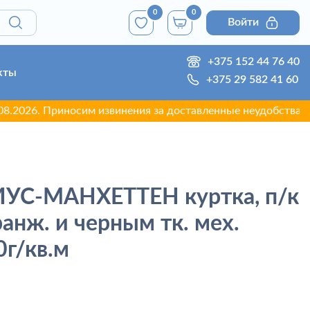
0
0
Войти
+375 152 44 76 40
кты
+375 29 582 41 60
. Приносим извинения за доставленные неудобства.
УС-МАНХЕТТЕН куртка, п/к
анж. и черным тк. мех.
0г/кв.м