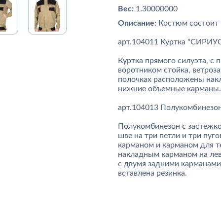
Вес:
1.30000000
Описание:
Костюм состоит
арт.104011 Куртка "СИРИ
Куртка прямого силуэта, с
воротником стойка, ветроз
полочках расположены накл
нижние объемные карманы.
арт.104013 Полукомбинез
Полукомбинезон с застежко
шве на три петли и три пу
карманом и карманом для т
накладным карманом на лев
с двумя задними карманами 
вставлена резинка.