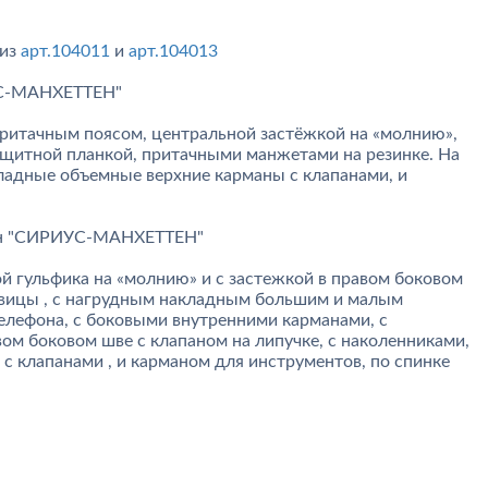
 из
арт.104011
и
арт.104013
УС-МАНХЕТТЕН"
 притачным поясом, центральной застёжкой на «молнию»,
ащитной планкой, притачными манжетами на резинке. На
адные объемные верхние карманы с клапанами, и
он "СИРИУС-МАНХЕТТЕН"
й гульфика на «молнию» и с застежкой в правом боковом
говицы , с нагрудным накладным большим и малым
елефона, с боковыми внутренними карманами, с
ом боковом шве с клапаном на липучке, с наколенниками,
с клапанами , и карманом для инструментов, по спинке