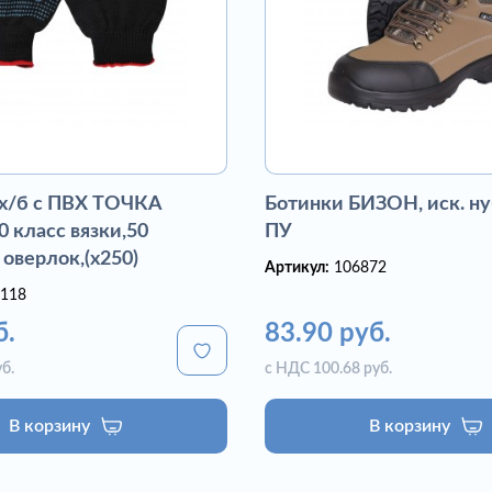
 х/б с ПВХ ТОЧКА
Ботинки БИЗОН, иск. ну
 класс вязки,50
ПУ
 оверлок,(х250)
Артикул:
106872
118
б.
83.90 руб.
б.
с НДС 100.68 руб.
В корзину
В корзину