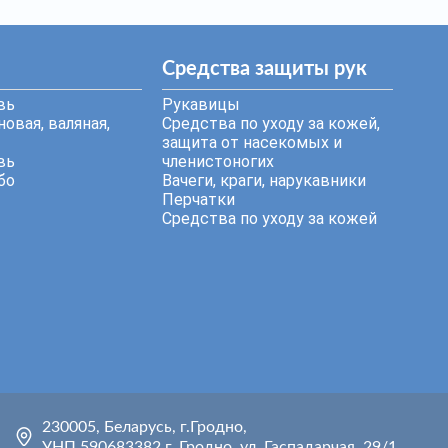
Средства защиты рук
вь
Рукавицы
овая, валяная,
Средства по уходу за кожей,
защита от насекомых и
вь
членистоногих
бо
Вачеги, краги, нарукавники
Перчатки
Средства по уходу за кожей
230005, Беларусь, г.Гродно,
УНП 590683382 г. Гродно, ул. Гаспадарчая, 29/1.