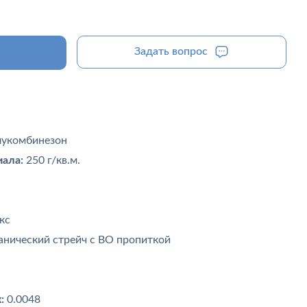
Задать вопрос
лукомбинезон
ала:
250 г/кв.м.
кс
нический стрейч с ВО пропиткой
:
0.0048