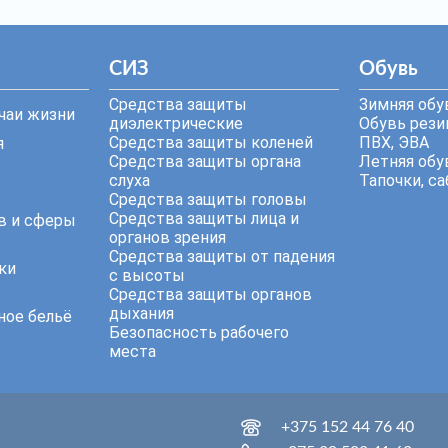
СИЗ
Обувь
Средства защиты
Зимняя обу
чаи жизни
диэлектрические
Обувь резин
Средства защиты коленей
ПВХ, ЭВА
я
Средства защиты органа
Летняя обу
слуха
Тапочки, са
Средства защиты головы
Средства защиты лица и
в и сферы
органов зрения
Средства защиты от падения
ки
с высоты
Средства защиты органов
дыхания
ное бельё
Безопасность рабочего
места
+375 152 44 76 40