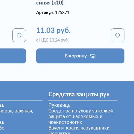
синяя (х10)
Артикул:
125871
11.03 руб.
с НДС 13.24 руб.
В корзину
Средства защиты рук
вь
Рукавицы
овая, валяная,
Средства по уходу за кожей,
защита от насекомых и
вь
членистоногих
бо
Вачеги, краги, нарукавники
Перчатки