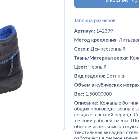
В корзину
Таблица размеров
Артикул:
142399
Метод крепления:
Литьево
Сезон:
Демисезонный
Ткань/Материал верха:
Кож
Цвет:
Черный
Вид изделия:
Ботинки
Объём в кубических метрах
Вес:
1.50000000
Описание:
Кожаные ботинки
общих производственных з
воздухе в летний период. С
течении рабочей смены. Шн
обеспечивает комфортную 
текстильная вкладная сте
работников в темное время 