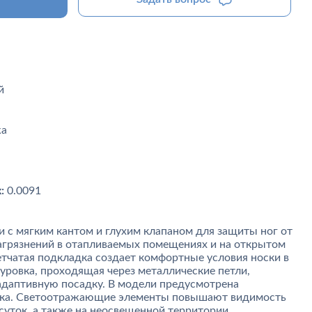
й
а
:
0.0091
 c мягким кантом и глухим клапаном для защиты ног от
агрязнений в отапливаемых помещениях и на открытом
етчатая подкладка создает комфортные условия носки в
уровка, проходящая через металлические петли,
адаптивную посадку. В модели предусмотрена
лька. Светоотражающие элементы повышают видимость
суток, а также на неосвещенной территории.