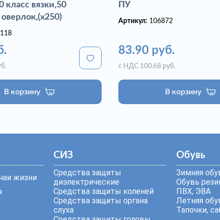
 класс вязки,50
ПУ
 оверлок,(х250)
Артикул:
106872
118
б.
83.90 руб.
б.
с НДС 100.68 руб.
В корзину
В корзину
СИЗ
Обувь
Средства защиты
Зимняя обу
чаи жизни
диэлектрические
Обувь резин
Средства защиты коленей
ПВХ, ЭВА
я
Средства защиты органа
Летняя обу
слуха
Тапочки, са
Средства защиты головы