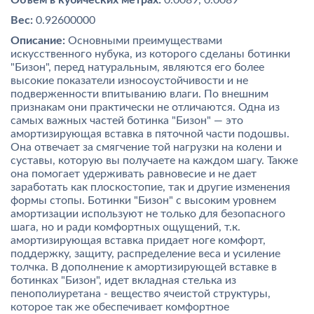
Объём в кубических метрах:
0.0089, 0.0089
Вес:
0.92600000
Описание:
Основными преимуществами
искусственного нубука, из которого сделаны ботинки
"Бизон", перед натуральным, являются его более
высокие показатели износоустойчивости и не
подверженности впитыванию влаги. По внешним
признакам они практически не отличаются. Одна из
самых важных частей ботинка "Бизон" — это
амортизирующая вставка в пяточной части подошвы.
Она отвечает за смягчение той нагрузки на колени и
суставы, которую вы получаете на каждом шагу. Также
она помогает удерживать равновесие и не дает
заработать как плоскостопие, так и другие изменения
формы стопы. Ботинки "Бизон" с высоким уровнем
амортизации используют не только для безопасного
шага, но и ради комфортных ощущений, т.к.
амортизирующая вставка придает ноге комфорт,
поддержку, защиту, распределение веса и усиление
толчка. В дополнение к амортизирующей вставке в
ботинках "Бизон", идет вкладная стелька из
пенополиуретана - вещество ячеистой структуры,
которое так же обеспечивает комфортное