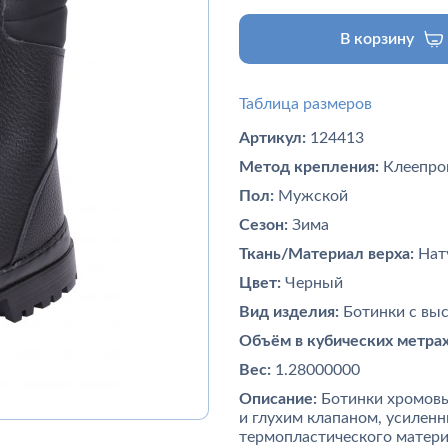
В корзину
Таблица размеров
Артикул:
124413
Метод крепления:
Клеепро
Пол:
Мужской
Сезон:
Зима
Ткань/Материал верха:
Нат
Цвет:
Черный
Вид изделия:
Ботинки с вы
Объём в кубических метрах
Вес:
1.28000000
Описание:
Ботинки хромов
и глухим клапаном, усилен
термопластического матери