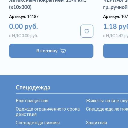
латексным покрытием 13-й кл.,
ЧЕРНАЯ 10
(х10х300)
гр.,ручной
Артикул:
14187
Артикул:
107
0.00 руб.
1.18 ру
с НДС 0.00 руб.
с НДС 1.42 ру
В корзину
Спецодежда
Влагозащитная
Жилеты на все слу
Одежда ограниченного срока
Спецодежда летня
действия
Спецодежда зимняя
Защитная