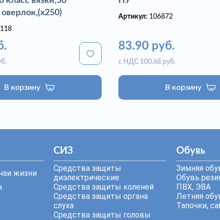
 класс вязки,50
ПУ
 оверлок,(х250)
Артикул:
106872
118
б.
83.90 руб.
б.
с НДС 100.68 руб.
В корзину
В корзину
СИЗ
Обувь
Средства защиты
Зимняя обу
чаи жизни
диэлектрические
Обувь резин
Средства защиты коленей
ПВХ, ЭВА
я
Средства защиты органа
Летняя обу
слуха
Тапочки, са
Средства защиты головы