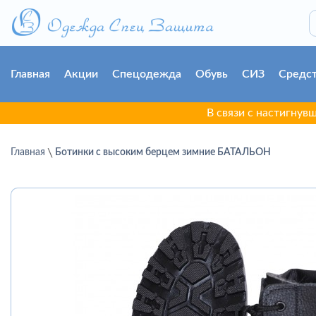
Главная
Акции
Спецодежда
Обувь
СИЗ
Средст
В связи с настигнувшей г. 
Главная
Ботинки с высоким берцем зимние БАТАЛЬОН