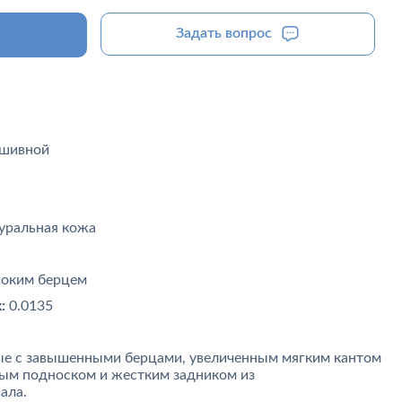
Задать вопрос
шивной
уральная кожа
соким берцем
:
0.0135
ые с завышенными берцами, увеличенным мягким кантом
ным подноском и жестким задником из
ала.