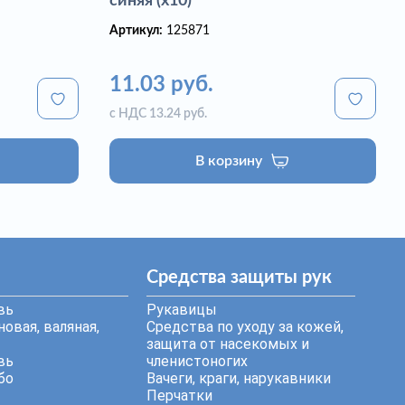
синяя (х10)
Артикул:
125871
11.03 руб.
с НДС 13.24 руб.
В корзину
Средства защиты рук
вь
Рукавицы
овая, валяная,
Средства по уходу за кожей,
защита от насекомых и
вь
членистоногих
бо
Вачеги, краги, нарукавники
Перчатки