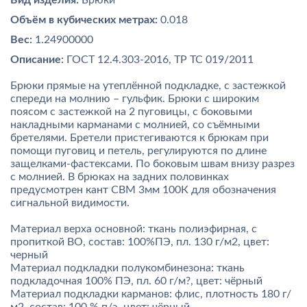
Вид изделия:
Брюки
Объём в кубических метрах:
0.018
Вес:
1.24900000
Описание:
ГОСТ 12.4.303-2016, ТР ТС 019/2011
Брюки прямые на утеплённой подкладке, с застежкой
спереди на молнию – гульфик. Брюки с широким
поясом с застежкой на 2 пуговицы, с боковыми
накладными карманами с молнией, со съёмными
бретелями. Бретели пристегиваются к брюкам при
помощи пуговиц и петель, регулируются по длине
защелками-фастексами. По боковым швам внизу разрез
с молнией. В брюках на задних половинках
предусмотрен кант СВМ 3мм 100К для обозначения
сигнальной видимости.
Материал верха основной: ткань полиэфирная, с
пропиткой ВО, состав: 100%ПЭ, пл. 130 г/м2, цвет:
черный
Материал подкладки полукомбинезона: ткань
подкладочная 100% ПЭ, пл. 60 г/м?, цвет: чёрный
Материал подкладки карманов: флис, плотность 180 г/