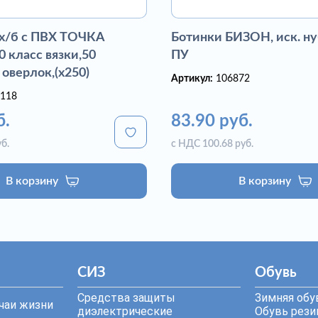
 х/б с ПВХ ТОЧКА
Ботинки БИЗОН, иск. ну
 класс вязки,50
ПУ
 оверлок,(х250)
Артикул:
106872
118
б.
83.90 руб.
б.
с НДС 100.68 руб.
В корзину
В корзину
СИЗ
Обувь
Средства защиты
Зимняя обу
чаи жизни
диэлектрические
Обувь резин