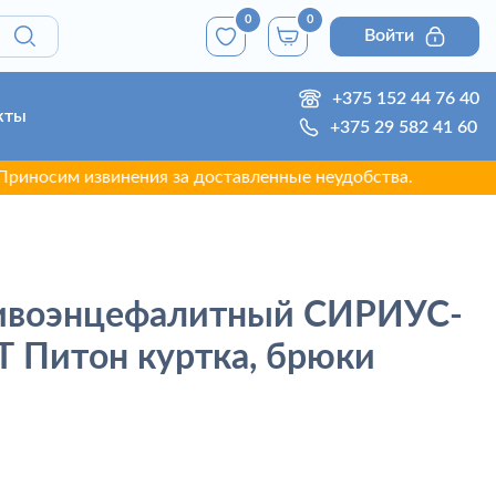
0
0
Войти
+375 152 44 76 40
кты
+375 29 582 41 60
им извинения за доставленные неудобства.
ивоэнцефалитный СИРИУС-
 Питон куртка, брюки