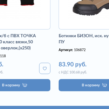
 х/б с ПВХ ТОЧКА
Ботинки БИЗОН, иск. ну
 класс вязки,50
ПУ
 оверлок,(х250)
Артикул:
106872
118
б.
83.90 руб.
б.
с НДС 100.68 руб.
В корзину
В корзину