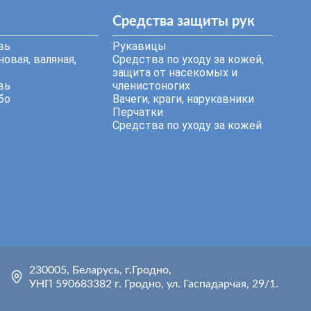
Средства защиты рук
вь
Рукавицы
овая, валяная,
Средства по уходу за кожей,
защита от насекомых и
вь
членистоногих
бо
Вачеги, краги, нарукавники
Перчатки
Средства по уходу за кожей
230005, Беларусь, г.Гродно,
УНП 590683382 г. Гродно, ул. Гаспадарчая, 29/1.