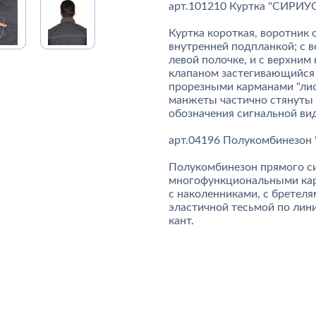
арт.101210 Куртка "СИРИУ
Куртка короткая, воротник 
внутренней подпланкой; с 
левой полочке, и с верхни
клапаном застегивающийся 
прорезными карманами "лис
манжеты частично стянуты 
обозначения сигнальной ви
арт.04196 Полукомбинезо
Полукомбинезон прямого си
многофункциональными карм
с наколенниками, с бретел
эластичной тесьмой по лини
кант.