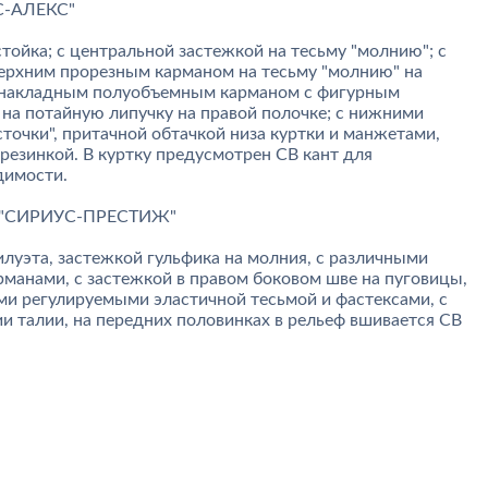
С-АЛЕКС"
стойка; с центральной застежкой на тесьму "молнию"; с
верхним прорезным карманом на тесьму "молнию" на
м накладным полуобъемным карманом с фигурным
на потайную липучку на правой полочке; с нижними
точки", притачной обтачкой низа куртки и манжетами,
резинкой. В куртку предусмотрен СВ кант для
димости.
н "СИРИУС-ПРЕСТИЖ"
луэта, застежкой гульфика на молния, с различными
анами, с застежкой в правом боковом шве на пуговицы,
ями регулируемыми эластичной тесьмой и фастексами, с
и талии, на передних половинках в рельеф вшивается СВ