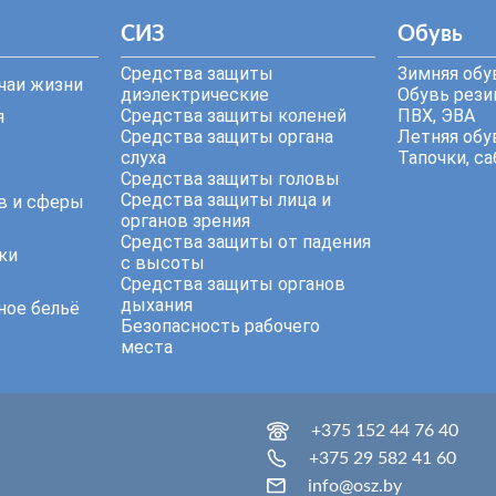
СИЗ
Обувь
Средства защиты
Зимняя обу
чаи жизни
диэлектрические
Обувь резин
Средства защиты коленей
ПВХ, ЭВА
я
Средства защиты органа
Летняя обу
слуха
Тапочки, са
Средства защиты головы
Средства защиты лица и
в и сферы
органов зрения
Средства защиты от падения
ки
с высоты
Средства защиты органов
дыхания
ное бельё
Безопасность рабочего
места
+375 152 44 76 40
+375 29 582 41 60
info@osz.by