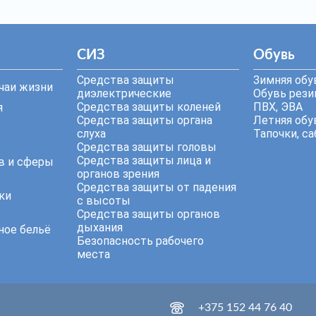
СИЗ
Обувь
Средства защиты
Зимняя обу
чаи жизни
диэлектрические
Обувь резин
Средства защиты коленей
ПВХ, ЭВА
я
Средства защиты органа
Летняя обу
слуха
Тапочки, са
Средства защиты головы
Средства защиты лица и
в и сферы
органов зрения
Средства защиты от падения
ки
с высоты
Средства защиты органов
дыхания
ное бельё
Безопасность рабочего
места
+375 152 44 76 40