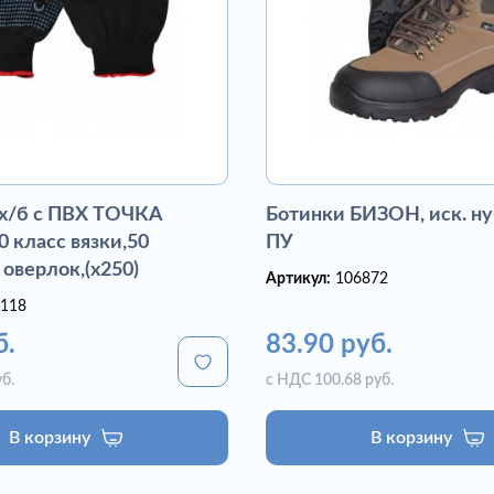
 х/б с ПВХ ТОЧКА
Ботинки БИЗОН, иск. ну
 класс вязки,50
ПУ
 оверлок,(х250)
Артикул:
106872
118
б.
83.90 руб.
б.
с НДС 100.68 руб.
В корзину
В корзину