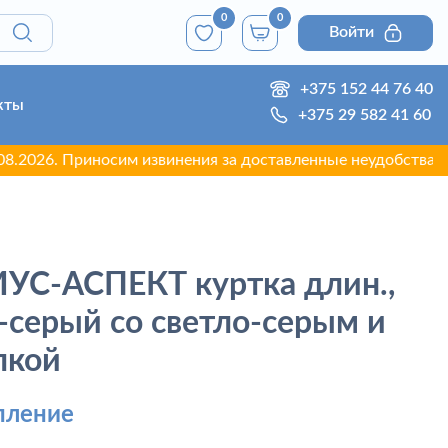
0
0
Войти
+375 152 44 76 40
кты
+375 29 582 41 60
. Приносим извинения за доставленные неудобства.
УС-АСПЕКТ куртка длин.,
-серый со светло-серым и
лкой
пление