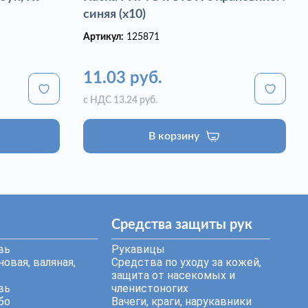
синяя (х10)
Артикул:
125871
11.03 руб.
с НДС 13.24 руб.
В корзину
Средства защиты рук
вь
Рукавицы
овая, валяная,
Средства по уходу за кожей,
защита от насекомых и
вь
членистоногих
бо
Вачеги, краги, нарукавники