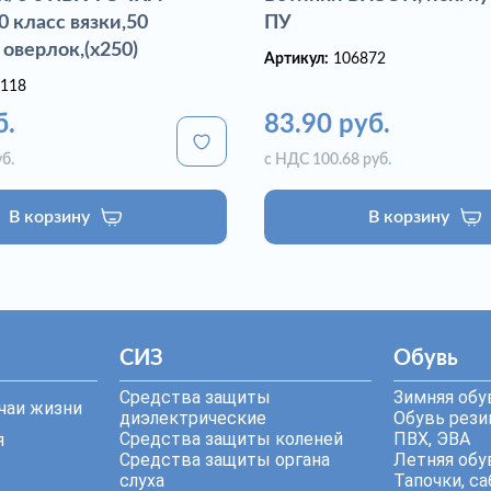
 класс вязки,50
ПУ
 оверлок,(х250)
Артикул:
106872
118
б.
83.90 руб.
б.
с НДС 100.68 руб.
В корзину
В корзину
СИЗ
Обувь
Средства защиты
Зимняя обу
чаи жизни
диэлектрические
Обувь резин
Средства защиты коленей
ПВХ, ЭВА
я
Средства защиты органа
Летняя обу
слуха
Тапочки, са