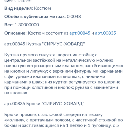
Цвет:
Серый
Вид изделия:
Костюм
Объём в кубических метрах:
0.0048
Вес:
1.30000000
Описание:
Костюм состоит из
арт.00845
и
арт.00835
арт.00845 Куртка "СИРИУС-ХОВАРД"
Куртка прямого силуэта; воротник стойка; с
центральной застёжкой на металлическую молнию,
накрытую ветрозащитным клапаном, застёгивающимся
на кнопки и липучку; с верхними фигурными карманами
с фигурными клапанами на кнопках; с нижними
карманами в швах; низ куртки регулируется по ширине
при помощи хлястиков и кнопок; рукава с манжетами
на кнопках.
арт.00835 Брюки "СИРИУС-ХОВАРД"
Брюки прямые, с заст.жкой спереди на тесьму
«молния», с притачным поясом, с частичной стяжкой по
бокам и заст.гивающимся на 1 петлю и 1 пуговицу, с 5