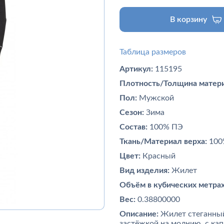
В корзину
Таблица размеров
Артикул:
115195
Плотность/Толщина матери
Пол:
Мужской
Сезон:
Зима
Состав:
100% ПЭ
Ткань/Материал верха:
100
Цвет:
Красный
Вид изделия:
Жилет
Объём в кубических метрах
Вес:
0.38800000
Описание:
Жилет стеганный
застёжкой на молнию, с ка