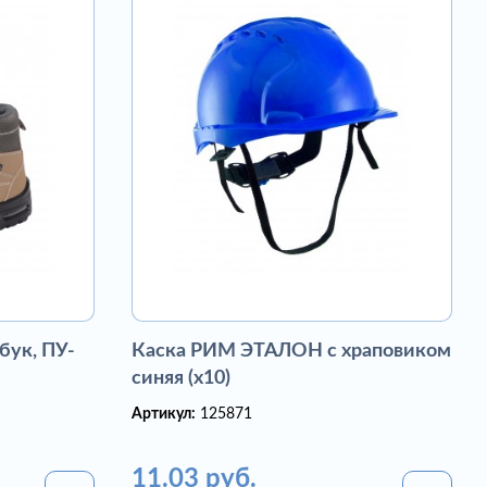
бук, ПУ-
Каска РИМ ЭТАЛОН с храповиком
синяя (х10)
Артикул:
125871
11.03 руб.