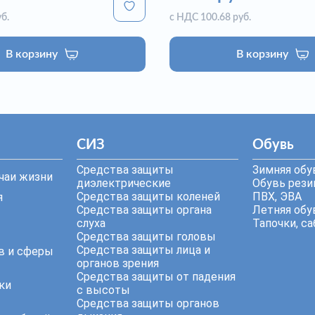
б.
с НДС 100.68 руб.
В корзину
В корзину
СИЗ
Обувь
Средства защиты
Зимняя обу
чаи жизни
диэлектрические
Обувь резин
Средства защиты коленей
ПВХ, ЭВА
я
Средства защиты органа
Летняя обу
слуха
Тапочки, са
Средства защиты головы
Средства защиты лица и
в и сферы
органов зрения
Средства защиты от падения
ки
с высоты
Средства защиты органов