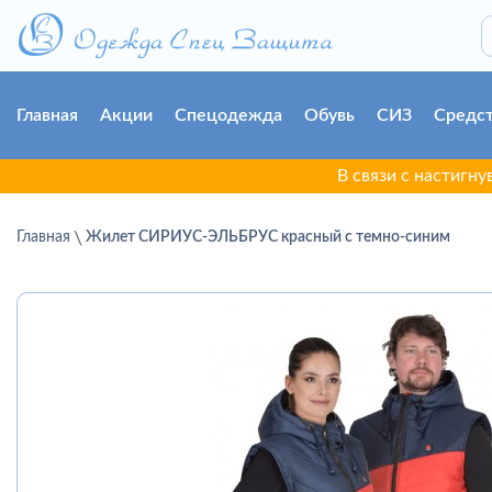
Главная
Акции
Спецодежда
Обувь
СИЗ
Средст
В связи с настигнувшей г.
Главная
Жилет СИРИУС-ЭЛЬБРУС красный с темно-синим