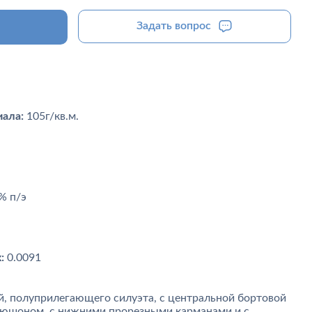
Задать вопрос
ала:
105г/кв.м.
% п/э
:
0.0091
, полуприлегающего силуэта, с центральной бортовой
пюшоном, с нижними прорезными карманами и с