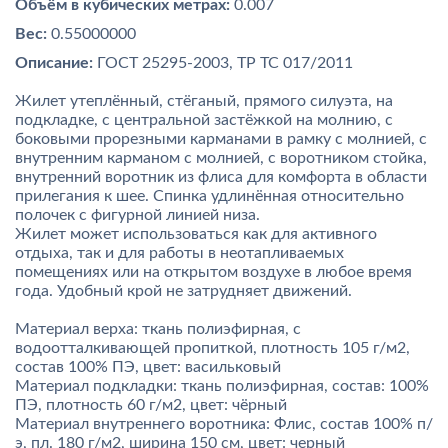
Объём в кубических метрах:
0.007
Вес:
0.55000000
Описание:
ГОСТ 25295-2003, ТР ТС 017/2011
Жилет утеплённый, стёганый, прямого силуэта, на
подкладке, с центральной застёжкой на молнию, с
боковыми прорезными карманами в рамку с молнией, с
внутренним карманом с молнией, с воротником стойка,
внутренний воротник из флиса для комфорта в области
прилегания к шее. Спинка удлинённая относительно
полочек с фигурной линией низа.
Жилет может использоваться как для активного
отдыха, так и для работы в неотапливаемых
помещениях или на открытом воздухе в любое время
года. Удобный крой не затрудняет движений.
Материал верха: ткань полиэфирная, с
водоотталкивающей пропиткой, плотность 105 г/м2,
состав 100% ПЭ, цвет: васильковый
Материал подкладки: ткань полиэфирная, состав: 100%
ПЭ, плотность 60 г/м2, цвет: чёрный
Материал внутреннего воротника: Флис, состав 100% п/
э, пл. 180 г/м2, ширина 150 см, цвет: черный