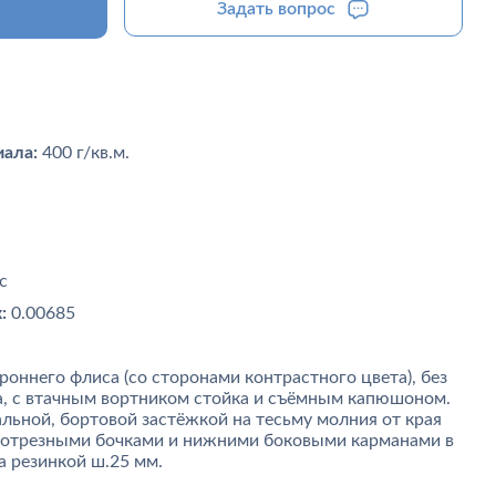
Задать вопрос
ала:
400 г/кв.м.
с
:
0.00685
оннего флиса (со сторонами контрастного цвета), без
а, с втачным вортником стойка и съёмным капюшоном.
льной, бортовой застёжкой на тесьму молния от края
, отрезными бочками и нижними боковыми карманами в
а резинкой ш.25 мм.