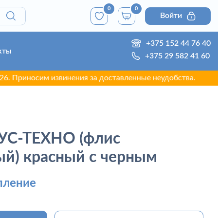
0
0
Войти
+375 152 44 76 40
кты
+375 29 582 41 60
иносим извинения за доставленные неудобства.
С-ТЕХНО (флис
й) красный с черным
пление