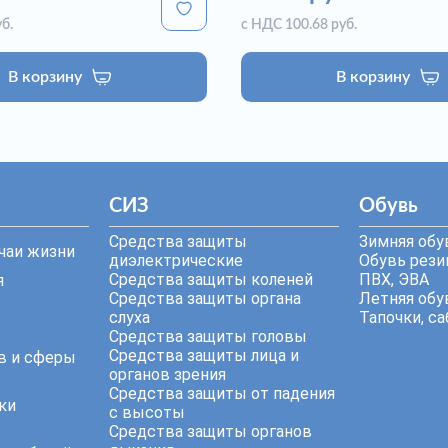
б.
с НДС 100.68 руб.
В корзину
В корзину
СИЗ
Обувь
Средства защиты
Зимняя обу
чаи жизни
диэлектрические
Обувь резин
Средства защиты коленей
ПВХ, ЭВА
я
Средства защиты органа
Летняя обу
слуха
Тапочки, са
Средства защиты головы
Средства защиты лица и
в и сферы
органов зрения
Средства защиты от падения
ки
с высоты
Средства защиты органов