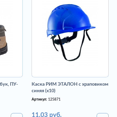
бук, ПУ-
Каска РИМ ЭТАЛОН с храповиком
синяя (х10)
Артикул:
125871
11.03 руб.